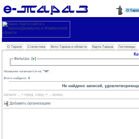
О Тара
О Таразе
Статистика
Фото Тараза и области
Карта Тараза
Гостиницы
Ка
Фильтры: 
Название начинается на:
"W"
;
Всего найдено:
0
Не найдено записей, удовлетворяющ
начало
... 
<-пред.
след.->
... 
конец
Добавить организацию 