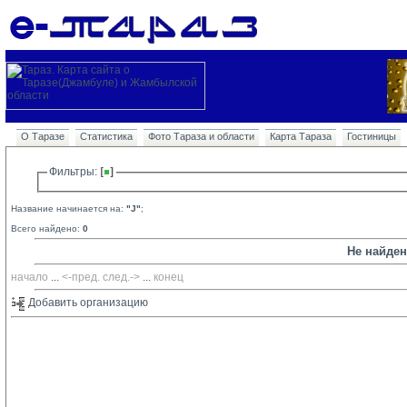
О Таразе
Статистика
Фото Тараза и области
Карта Тараза
Гостиницы
Фильтры: 
Название начинается на:
"J"
;
Всего найдено:
0
Не найде
начало
... 
<-пред.
след.->
... 
конец
Добавить организацию 