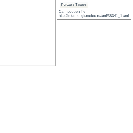
Погода в Таразе
Cannot open file 
http://informer.gismeteo.ru/xml/38341_1.xml