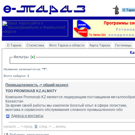
О Тара
О Таразе
Статистика
Фото Тараза и области
Карта Тараза
Гостиницы
Ка
Фильтры: 
Название начинается на:
"T"
;
Всего найдено:
1
Промышленность -> общий раздел
TOO PROMSNAB KZ.ALMATY
Компания Promsnab KZ является лидирующим поставщиком металлообраб
Казахстан.
За время своей работы мы накопили богатый опыт в сфере логистики,
монтажа и сервисного обслуживания сложного промышленного обо
Адреса и контакты
начало
... 
<-пред.
1
след.->
... 
конец