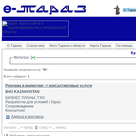
О Тара
О Таразе
Статистика
Фото Тараза и области
Карта Тараза
Гостиницы
Ка
Фильтры: 
Название начинается на:
"B"
;
Всего найдено:
1
Реклама и маркетинг -> консалтинговые услуги
B4U KAZAKHSTAN
БИЗНЕС ПЛАНЫ, ТЭО
Разработка для условий г.Тараз
Сопровождение 
Консалтинг
Адреса и контакты
начало
... 
<-пред.
1
след.->
... 
конец