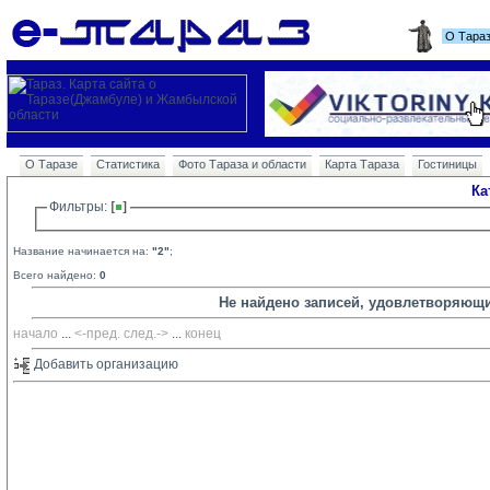
О Тара
О Таразе
Статистика
Фото Тараза и области
Карта Тараза
Гостиницы
Ка
Фильтры: 
Название начинается на:
"2"
;
Всего найдено:
0
Не найдено записей, удовлетворяющ
начало
... 
<-пред.
след.->
... 
конец
Добавить организацию 