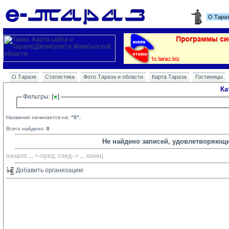
О Тара
О Таразе
Статистика
Фото Тараза и области
Карта Тараза
Гостиницы
Ка
Фильтры: 
Название начинается на:
"5"
;
Всего найдено:
0
Не найдено записей, удовлетворяющ
начало
... 
<-пред.
след.->
... 
конец
Добавить организацию 