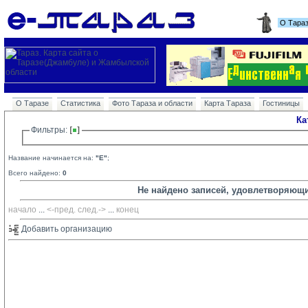
О Тара
О Таразе
Статистика
Фото Тараза и области
Карта Тараза
Гостиницы
Ка
Фильтры: 
Название начинается на:
"E"
;
Всего найдено:
0
Не найдено записей, удовлетворяющ
начало
... 
<-пред.
след.->
... 
конец
Добавить организацию 