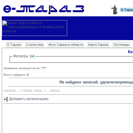
О Тара
О Таразе
Статистика
Фото Тараза и области
Карта Тараза
Гостиницы
Ка
Фильтры: 
Название начинается на:
"7"
;
Всего найдено:
0
Не найдено записей, удовлетворяющ
начало
... 
<-пред.
след.->
... 
конец
Добавить организацию 