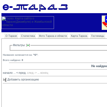
О Таразе
Статистика
Фото Тараза и области
Карта Тараза
Гостиницы
Фильтры: 
Название начинается на:
"G"
;
Всего найдено:
0
Не найде
начало
... 
<-пред.
след.->
... 
конец
Добавить организацию 