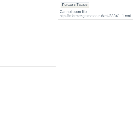
Погода в Таразе
Cannot open file 
http://informer.gismeteo.ru/xml/38341_1.xml