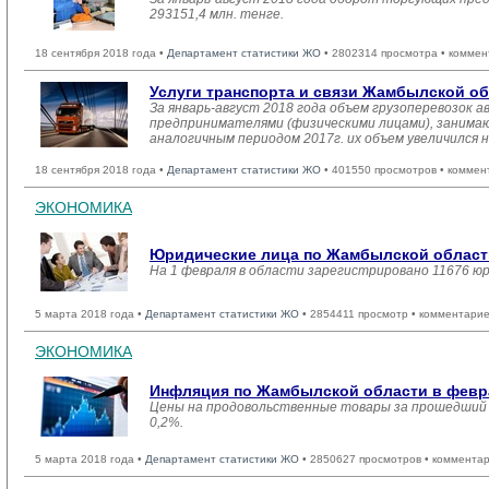
293151,4 млн. тенге.
18 сентября 2018 года •
Департамент статистики ЖО
• 2802314 просмотра • коммен
Услуги транспорта и связи Жамбылской о
За январь-август 2018 года объем грузоперевозок
предпринимателями (физическими лицами), занимающ
аналогичным периодом 2017г. их объем увеличился н
18 сентября 2018 года •
Департамент статистики ЖО
• 401550 просмотров • коммен
ЭКОНОМИКА
Юридические лица по Жамбылской области
На 1 февраля в области зарегистрировано 11676 ю
5 марта 2018 года •
Департамент статистики ЖО
• 2854411 просмотр • комментарие
ЭКОНОМИКА
Инфляция по Жамбылской области в февра
Цены на продовольственные товары за прошедший м
0,2%.
5 марта 2018 года •
Департамент статистики ЖО
• 2850627 просмотров • комментар