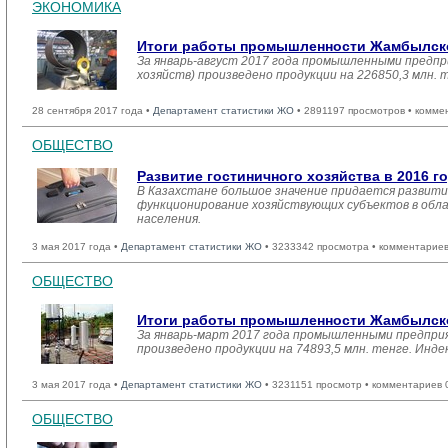
ЭКОНОМИКА
Итоги работы промышленности Жамбылской
За январь-август 2017 года промышленными предпр
хозяйств) произведено продукции на 226850,3 млн.
28 сентября 2017 года •
Департамент статистики ЖО
• 2891197 просмотров • комме
ОБЩЕСТВО
Развитие гостиничного хозяйства в 2016 г
В Казахстане большое значение придается развити
функционирование хозяйствующих субъектов в обла
населения.
3 мая 2017 года •
Департамент статистики ЖО
• 3233342 просмотра • комментариев
ОБЩЕСТВО
Итоги работы промышленности Жамбылской
За январь-март 2017 года промышленными предприя
произведено продукции на 74893,5 млн. тенге. Инд
3 мая 2017 года •
Департамент статистики ЖО
• 3231151 просмотр • комментариев 
ОБЩЕСТВО