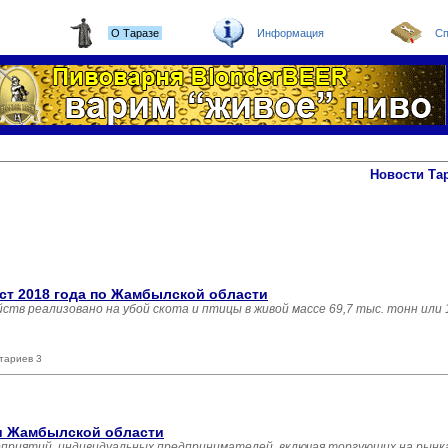
О Таразе
Информация
Сп
Новости Та
ст 2018 года по Жамбылской области
яйств реализовано на убой скота и птицы в живой массе 69,7 тыс. тонн или
тариев 3
ли Жамбылской области
дприятий, индивидуальных предпринимателей, включая торгующих на рынка