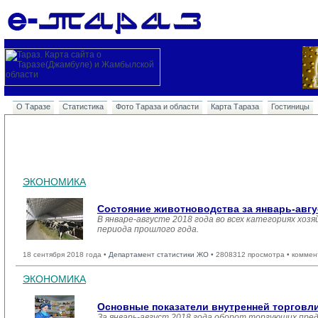
О Таразе
Статистика
Фото Тараза и области
Карта Тараза
Гостиницы
ЭКОНОМИКА
Состояние животноводства за январь-авгу
В январе-августе 2018 года во всех категориях хоз
периода прошлого года.
18 сентября 2018 года •
Департамент статистики ЖО
• 2808312 просмотра • коммен
ЭКОНОМИКА
Основные показатели внутренней торгов
За январь-август 2018 года оборот торгующих пре