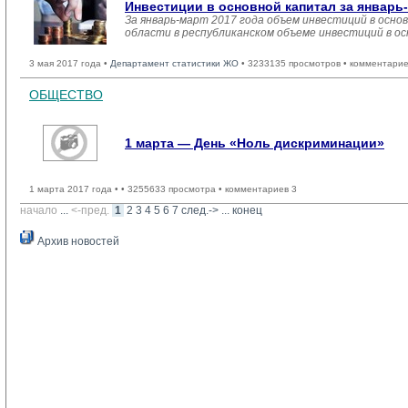
Инвестиции в основной капитал за январь-
За январь-март 2017 года объем инвестиций в основ
области в республиканском объеме инвестиций в ос
3 мая 2017 года •
Департамент статистики ЖО
• 3233135 просмотров • комментарие
ОБЩЕСТВО
1 марта — День «Ноль дискриминации»
1 марта 2017 года •
• 3255633 просмотра • комментариев 3
начало
... 
<-пред.
1
2
3
4
5
6
7
след.->
... 
конец
Архив новостей