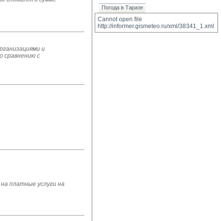
Погода в Таразе
Cannot open file 
http://informer.gismeteo.ru/xml/38341_1.xml
организациями и
о сравнению с
на платные услуги на