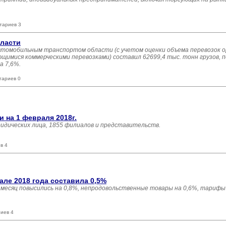
тариев 3
бласти
 автомобильным транспортом области (с учетом оценки объема перевозок 
имися коммерческими перевозками) составил 62699,4 тыс. тонн грузов, п
а 7,6%.
тариев 0
 на 1 февраля 2018г.
ридических лица, 1855 филиалов и представительств.
в 4
ле 2018 года составила 0,5%
есяц повысились на 0,8%, непродовольственные товары на 0,6%, тарифы 
иев 4