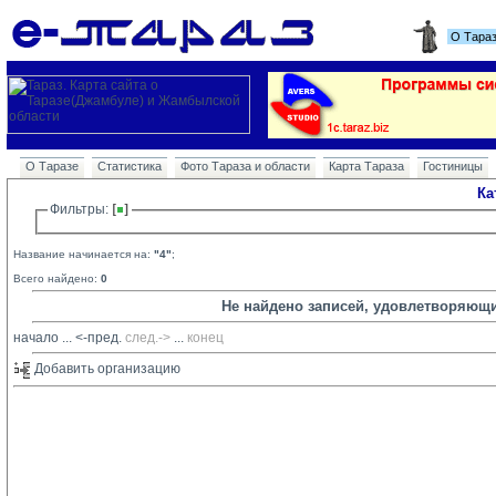
О Тара
О Таразе
Статистика
Фото Тараза и области
Карта Тараза
Гостиницы
Ка
Фильтры: 
Название начинается на:
"4"
;
Всего найдено:
0
Не найдено записей, удовлетворяющ
начало
... 
<-пред.
след.->
... 
конец
Добавить организацию 