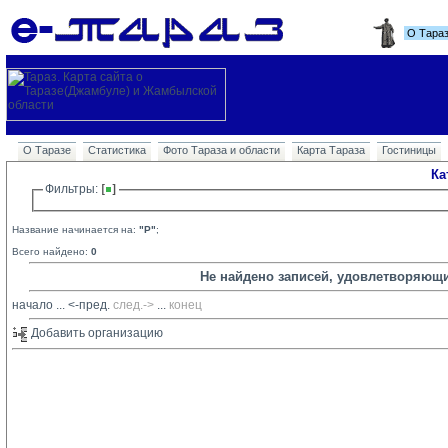
О Тара
О Таразе
Статистика
Фото Тараза и области
Карта Тараза
Гостиницы
Ка
Фильтры: 
Название начинается на:
"P"
;
Всего найдено:
0
Не найдено записей, удовлетворяющ
начало
... 
<-пред.
след.->
... 
конец
Добавить организацию 