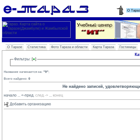
О Тара
О Таразе
Статистика
Фото Тараза и области
Карта Тараза
Гостиницы
Ка
Фильтры: 
Название начинается на:
"9"
;
Всего найдено:
0
Не найдено записей, удовлетворяющ
начало
... 
<-пред.
след.->
... 
конец
Добавить организацию 