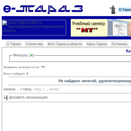
О Тара
О Таразе
Статистика
Фото Тараза и области
Карта Тараза
Гостиницы
Ка
Фильтры: 
Название начинается на:
"5"
;
Всего найдено:
0
Не найдено записей, удовлетворяющ
начало
... 
<-пред.
след.->
... 
конец
Добавить организацию 