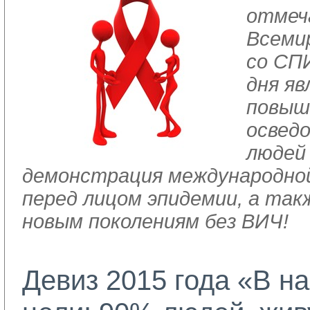
отмеч
Всеми
со СП
дня я
повыш
освед
людей
демонстрация международно
перед лицом эпидемии, а так
новым поколениям без ВИЧ!
Девиз 2015 года «В н