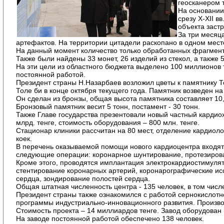
геосканером 
На основании
срезу X-XII в
объекта застр
За три месяц
артефактов. На территории цитадели раскопано в одном мест
На данный момент количество только обработанных фрагменто
Также были найдены 33 монет, 26 изделий из стекол, а также 5
На эти цели из областного бюджета выделено 100 миллионов 
постоянной работой.
Президент страны Н.Назарбаев возложил цветы к памятнику Т
Толе би в конце октября текущего года. Памятник возведен на
Он сделан из бронзы, общая высота памятника составляет 10,5
Бронзовый памятник весит 5 тонн, постамент - 30 тонн.
Также Главе государства презентовали новый частный кардиох
млрд. тенге, стоимость оборудования – 800 млн. тенге.
Стационар клиники рассчитан на 80 мест, отделение кардиоло
коек.
В перечень оказываемой помощи нового кардиоцентра входят
следующие операции: коронарное шунтирование, протезирова
Кроме этого, проводятся имплантация электрокардиостимуля
стентирование коронарных артерий, коронарографические ис
сердца, зондирование полостей сердца.
Общая штатная численность центра - 135 человек, в том числ
Президент страны также ознакомился с работой сернокислотн
программы индустриально-инновационного развития. Производ
Стоимость проекта – 14 миллиардов тенге. Завод оборудован
На заводе постоянной работой обеспечено 138 человек.