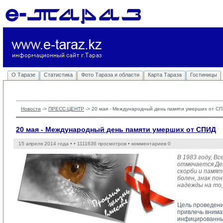
О Таразе
Статистика
Фото Тараза и области
Карта Тараза
Гостиницы
Новости
-> 
ПРЕСС-ЦЕНТР
-> 
20 мая - Международный день памяти умерших от С
20 мая - Международный день памяти умерших от СПИД
15 апреля 2014 года •
• 1111636 просмотров • комментариев 0
В 1983 году, В
отмечается Ден
скорби и памят
болен, знак по
надежды на то,
Цель проведени
привлечь внима
инфицированных