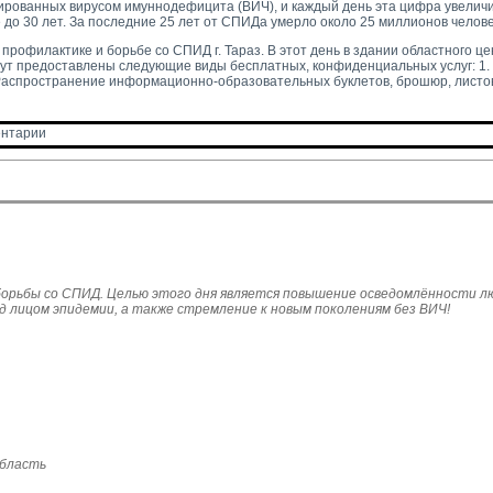
ированных вирусом имуннодефицита (ВИЧ), и каждый день эта цифра увелич
о 30 лет. За последние 25 лет от СПИДа умерло около 25 миллионов челове
рофилактике и борьбе со СПИД г. Тараз. В этот день в здании областного ц
ут предоставлены следующие виды бесплатных, конфиденциальных услуг: 1. 
. Распространение информационно-образовательных буклетов, брошюр, листо
нтарии 
борьбы со СПИД. Целью этого дня является повышение осведомлённости л
 лицом эпидемии, а также стремление к новым поколениям без ВИЧ!
область