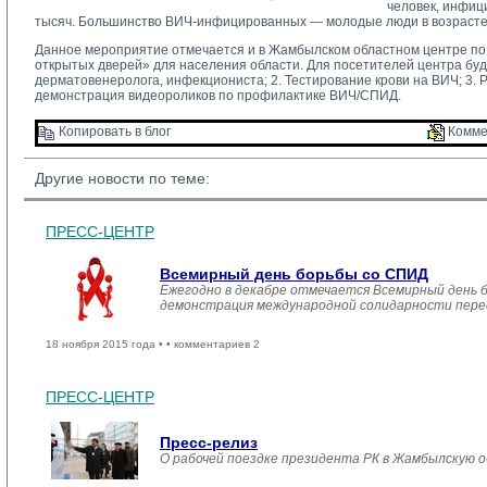
человек, инфиц
тысяч. Большинство ВИЧ-инфицированных — молодые люди в возрасте д
Данное мероприятие отмечается и в Жамбылском областном центре по п
открытых дверей» для населения области. Для посетителей центра буд
дерматовенеролога, инфекциониста; 2. Тестирование крови на ВИЧ; 3
демонстрация видеороликов по профилактике ВИЧ/СПИД.
Копировать в блог 
Комме
Другие новости по теме:
ПРЕСС-ЦЕНТР
Всемирный день борьбы со СПИД
Ежегодно в декабре отмечается Всемирный день 
демонстрация международной солидарности перед
18 ноября 2015 года •
• комментариев 2
ПРЕСС-ЦЕНТР
Пресс-релиз
О рабочей поездке президента РК в Жамбылскую 