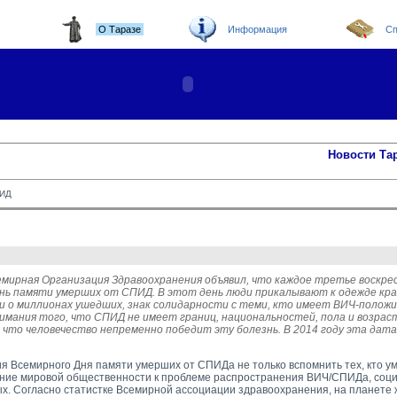
О Таразе
Информация
Сп
Новости Та
ПИД
семирная Организация Здравоохранения объявил, что каждое третье воскрес
ь памяти умерших от СПИД. В этот день люди прикалывают к одежде крас
и о миллионах ушедших, знак солидарности с теми, кто имеет ВИЧ-полож
нимания того, что СПИД не имеет границ, национальностей, пола и возраст
 что человечество непременно победит эту болезнь. В 2014 году эта дата
я Всемирного Дня памяти умерших от СПИДа не только вспомнить тех, кто ум
ние мировой общественности к проблеме распространения ВИЧ/СПИДа, соц
. Согласно статистке Всемирной ассоциации здравоохранения, на планете 