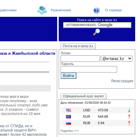
равочники
Развлечения
О сервере
Поиск на сайте e-taraz.kz
Новости
Новости e-taraz
Телефоный справочник
Видеоконференция
Почта на e-taraz.kz
Погода в Таразе
Замечания и предложения
Чат
Организации
Форум
Курсы валют
Web
раза и Жамбылской области
Логин
Пароль
Регистрация
Официальный курс валют
енье мая в мире
ную ленточку - знак
Дата обновления: 01/08/2026 08:44:32
ительный статус либо уже
а. А главное - символ
USD
473.59
 приходится на 18 мая.
EUR
544.68
RUB
5.94
ер от СПИДа, но и
иальной защите ВИЧ-
Подробно >>>
живет более 42 миллионов