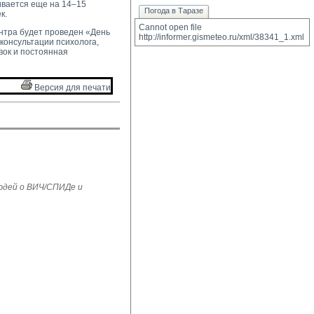
ивается еще на 14–15
Погода в Таразе
к.
Cannot open file 
ентра будет проведен «День
http://informer.gismeteo.ru/xml/38341_1.xml
консультации психолога,
вок и постоянная
Версия для печати 
юдей о ВИЧ/СПИДе и