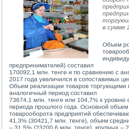
предпри
предпри
торгующ
в сумме 
Объем р
товарооб
индивид
предпринимателей) составил
170092,1 млн. тенге и по сравнению с а
2017 года увеличился в сопоставимых це
Объем реализации товаров торгующими п
аналогичный период составил
73674,1 млн. тенге или 104,7% к уровню 
периода прошлого года. Основной объем
товарооборота предприятий обеспечива
41,3% (30421,7 млн. тенге), объем средн
– 31,5% (23200,6 млн. тенге), крупных – 