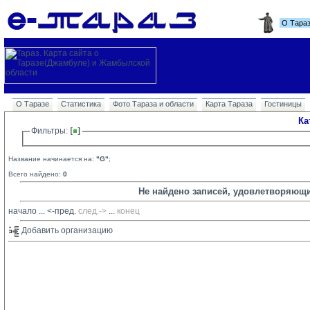
О Тара
О Таразе
Статистика
Фото Тараза и области
Карта Тараза
Гостиницы
Ка
Фильтры: 
Название начинается на:
"G"
;
Всего найдено:
0
Не найдено записей, удовлетворяющ
начало
... 
<-пред.
след.->
... 
конец
Добавить организацию 