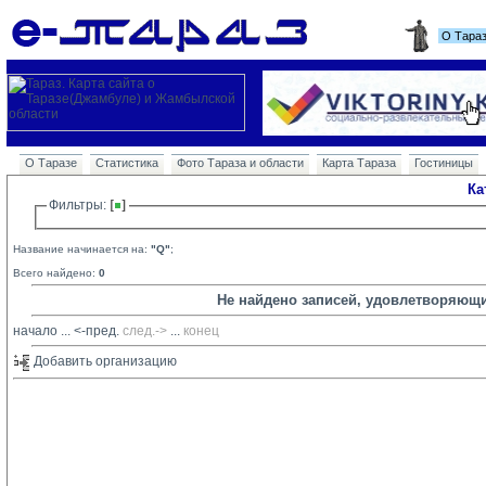
О Тара
О Таразе
Статистика
Фото Тараза и области
Карта Тараза
Гостиницы
Ка
Фильтры: 
Название начинается на:
"Q"
;
Всего найдено:
0
Не найдено записей, удовлетворяющ
начало
... 
<-пред.
след.->
... 
конец
Добавить организацию 