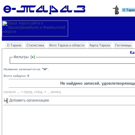
О Тара
О Таразе
Статистика
Фото Тараза и области
Карта Тараза
Гостиницы
Ка
Фильтры: 
Название начинается на:
"W"
;
Всего найдено:
0
Не найдено записей, удовлетворяющ
начало
... 
<-пред.
след.->
... 
конец
Добавить организацию 