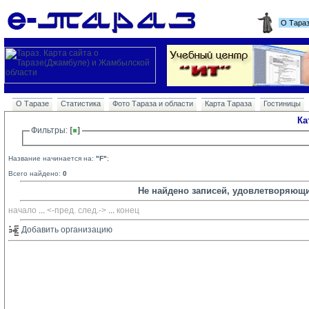
О Тара
О Таразе
Статистика
Фото Тараза и области
Карта Тараза
Гостиницы
Ка
Фильтры: 
Название начинается на:
"F"
;
Всего найдено:
0
Не найдено записей, удовлетворяющ
начало
... 
<-пред.
след.->
... 
конец
Добавить организацию 