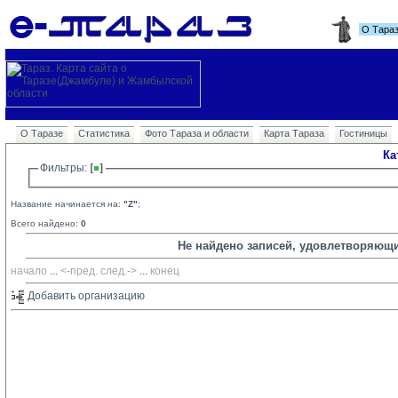
О Тара
О Таразе
Статистика
Фото Тараза и области
Карта Тараза
Гостиницы
Ка
Фильтры: 
Название начинается на:
"Z"
;
Всего найдено:
0
Не найдено записей, удовлетворяющ
начало
... 
<-пред.
след.->
... 
конец
Добавить организацию 