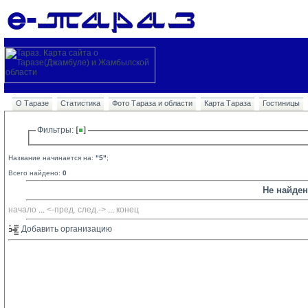
О Таразе
Статистика
Фото Тараза и области
Карта Тараза
Гостиницы
Фильтры: 
Название начинается на:
"5"
;
Всего найдено:
0
Не найде
начало
... 
<-пред.
след.->
... 
конец
Добавить организацию 