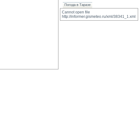
Погода в Таразе
Cannot open file 
http://informer.gismeteo.ru/xml/38341_1.xml