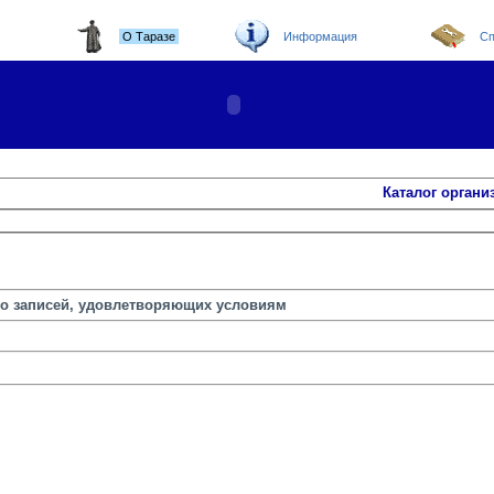
О Таразе
Информация
Сп
Каталог органи
но записей, удовлетворяющих условиям