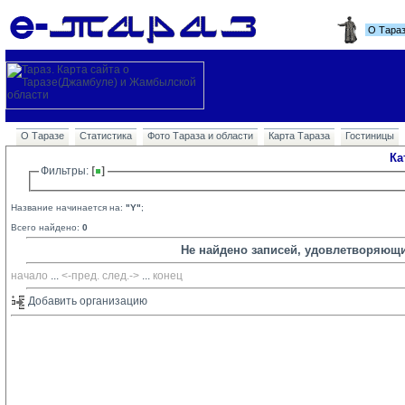
О Тара
О Таразе
Статистика
Фото Тараза и области
Карта Тараза
Гостиницы
Ка
Фильтры: 
Название начинается на:
"Y"
;
Всего найдено:
0
Не найдено записей, удовлетворяющ
начало
... 
<-пред.
след.->
... 
конец
Добавить организацию 