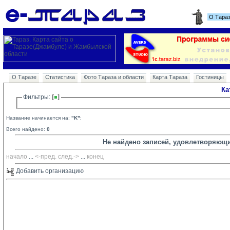
О Тара
О Таразе
Статистика
Фото Тараза и области
Карта Тараза
Гостиницы
Ка
Фильтры: 
Название начинается на:
"K"
;
Всего найдено:
0
Не найдено записей, удовлетворяющ
начало
... 
<-пред.
след.->
... 
конец
Добавить организацию 