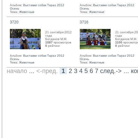
Альбом:
Выставки собак Тараз 2012
Альбом:
Выставки собак Тараз 2012
Осень
Осень
Тема:
Животные
Тема:
Животные
3720
3716
21 сентября 2012
21 сентября 2
года
года
Богданов М.М. 
Богданов М.М. 
1087
просмотров
1100
просмотр
0
рейтинг 
0
рейтинг 
Альбом:
Выставки собак Тараз 2012
Альбом:
Выставки собак Тараз 2012
Осень
Осень
Тема:
Животные
Тема:
Животные
начало
... 
<-пред.
1
2
3
4
5
6
7
след.->
... 
ко