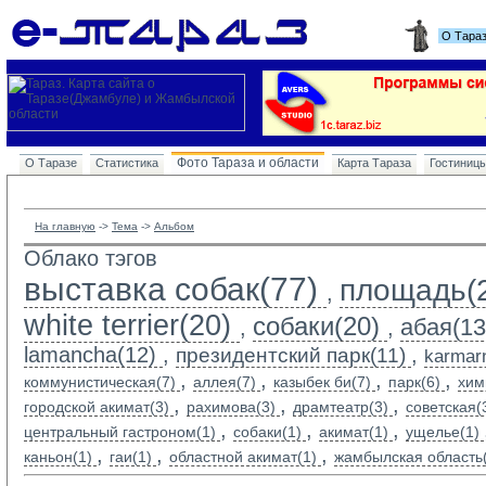
О Тара
Фото Тараза и области
О Таразе
Статистика
Карта Тараза
Гостиниц
На главную
-> 
Тема
-> 
Альбом
Облако тэгов
выставка собак(77)
площадь(
,
white terrier(20)
собаки(20)
абая(13
,
,
lamancha(12)
,
,
президентский парк(11)
karmarn
,
,
,
,
коммунистическая(7)
аллея(7)
казыбек би(7)
парк(6)
хим
,
,
,
городской акимат(3)
рахимова(3)
драмтеатр(3)
советская(
,
,
,
центральный гастроном(1)
собаки(1)
акимат(1)
ущелье(1)
,
,
,
каньон(1)
гаи(1)
областной акимат(1)
жамбылская область