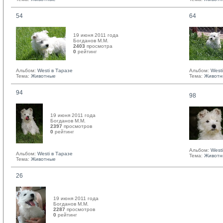
54
64
19 июня 2011 года
Богданов М.М. 
2403
просмотра
0
рейтинг 
Альбом:
Westi в Таразе
Альбом:
West
Тема:
Животные
Тема:
Животн
94
98
19 июня 2011 года
Богданов М.М. 
2397
просмотров
0
рейтинг 
Альбом:
West
Альбом:
Westi в Таразе
Тема:
Животн
Тема:
Животные
26
19 июня 2011 года
Богданов М.М. 
2287
просмотров
0
рейтинг 