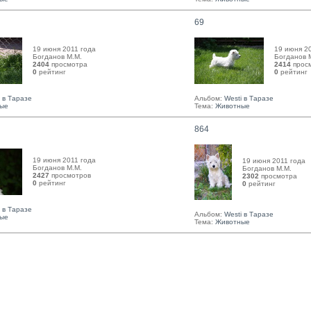
69
19 июня 2011 года
19 июня 2
Богданов М.М. 
Богданов М
2404
просмотра
2414
прос
0
рейтинг 
0
рейтинг 
i в Таразе
Альбом:
Westi в Таразе
ые
Тема:
Животные
864
19 июня 2011 года
19 июня 2011 года
Богданов М.М. 
Богданов М.М. 
2427
просмотров
2302
просмотра
0
рейтинг 
0
рейтинг 
i в Таразе
Альбом:
Westi в Таразе
ые
Тема:
Животные