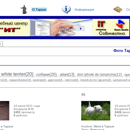
О Таразе
Информация
Сп
ы
Фото Та
white terrier(20)
собаки(20)
абая(13)
,
,
,
don qihote de lamancha(12)
,
пре
,
,
,
,
,
,
rrier(3)
городской акимат(3)
рахимова(3)
драмтеатр(3)
советская(3)
leonardo da vinci rags puma(3)
центральный га
46
19 июня 2011 года
19 июня 2
Богданов М.М. 
Богданов М
2451
просмотр
2426
прос
0
рейтинг 
0
рейтинг 
i в Таразе
Альбом:
Westi в Таразе
ые
Тема:
Животные