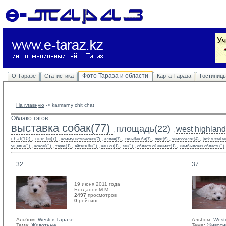
Фото Тараза и области
О Таразе
Статистика
Карта Тараза
Гостиниц
На главную
-> 
karmarny chit chat
Облако тэгов
выставка собак(77)
площадь(22)
west highland 
,
,
,
,
,
,
,
,
,
chat(10)
толе би(7)
коммунистическая(7)
аллея(7)
казыбек би(7)
парк(6)
химпоселок(4)
jack russel te
,
,
,
,
,
,
,
ущелье(1)
коксай(1)
тараз(1)
айтеке би(1)
каньон(1)
гаи(1)
областной акимат(1)
жамбылская область(1)
32
37
19 июня 2011 года
Богданов М.М. 
2497
просмотров
0
рейтинг 
Альбом:
Westi в Таразе
Альбом:
West
Тема:
Животные
Тема:
Животн