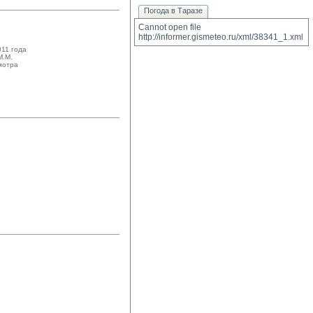
Погода в Таразе
Cannot open file 
http://informer.gismeteo.ru/xml/38341_1.xml
011 года
.М. 
мотра