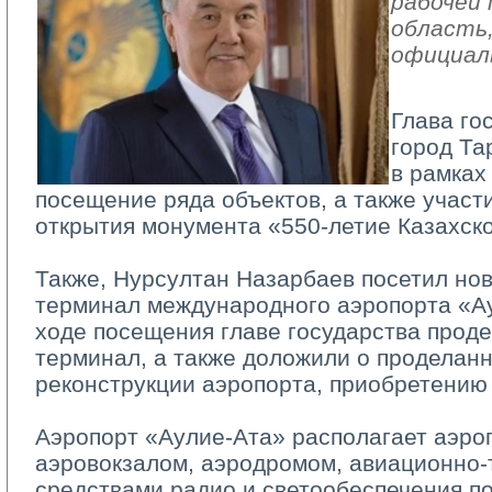
рабочей
область
официал
Глава го
город Та
в рамках
посещение ряда объектов, а также участ
открытия монумента «550-летие Казахско
Также, Нурсултан Назарбаев посетил нов
терминал международного аэропорта «Ау
ходе посещения главе государства прод
терминал, а также доложили о проделанн
реконструкции аэропорта, приобретению 
Аэропорт «Аулие-Ата» располагает аэро
аэровокзалом, аэродромом, авиационно-
средствами радио и светообеспечения п