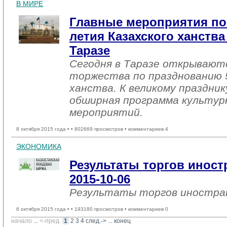
В МИРЕ
Главные мероприятия по
летия Казахского ханства
Таразе
Сегодня в Таразе открывают
торжества по празднованию 
ханства. К великому праздни
обширная программа культур
мероприятий.
8 октября 2015 года •
• 802669 просмотров • комментариев 4
ЭКОНОМИКА
Результаты торгов инос
2015-10-06
Результаты торгов иностр
6 октября 2015 года •
• 193180 просмотров • комментариев 0
начало
... 
<-пред.
1
2
3
4
след.->
... 
конец