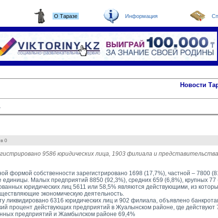
О Таразе
Информация
Сп
Новости Та
.
в 0
гистрировано 9586 юридических лица, 1903 филиала и представительства
ной формой собственности зарегистрировано 1698 (17,7%), частной – 7800 (8
 единицы. Малых предприятий 8850 (92,3%), средних 659 (6,8%), крупных 77 
ованных юридических лиц 5611 или 58,5% являются действующими, из которых
существляющие экономическую деятельность.
ту ликвидировано 6316 юридических лиц и 902 филиала, объявлено банкрота
ий процент действующих предприятий в Жуалынском районе, где действуют 7
анных предприятий и Жамбылском районе 69,4%