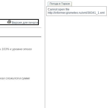
Погода в Таразе
Cannot open file 
http://informer.gismeteo.ru/xml/38341_1.xml
Версия для печати 
ли 103% к уровню этого
ках сложился в сумме