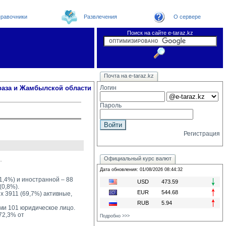
равочники
Развлечения
О сервере
Поиск на сайте e-taraz.kz
Новости
Новости e-taraz
Телефоный справочник
Видеоконференция
Почта на e-taraz.kz
Погода в Таразе
Замечания и предложения
Чат
Организации
Форум
Курсы валют
Web
раза и Жамбылской области
Логин
Пароль
Регистрация
Официальный курс валют
.
Дата обновления: 01/08/2026 08:44:32
1,4%) и иностранной – 88
USD
473.59
(0,8%).
EUR
544.68
 3911 (69,7%) активные, 
RUB
5.94
ми 101 юридическое лицо.
2,3% от 
Подробно >>>