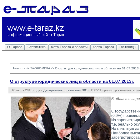
О Таразе
Статистика
Фото Тараза и области
Карта Тараза
Гостиницы
Новости
-> 
ЭКОНОМИКА
-> 
О структуре юридических лиц в области на 01.07.2013г
О структуре юридических лиц в области на 01.07.2013г.
10 июля 2013 года •
Департамент статистики ЖО
• 138511 просмотр • комментарие
В области заре
С государствен
(0,9%) правовые
Из зарегистрир
т.е. реально о
На отчетную да
Наиболее высок
зарегистриров