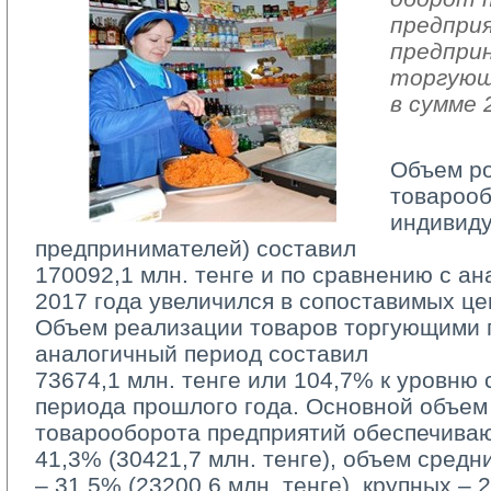
предпри
предпри
торгующ
в сумме 
Объем р
товарооб
индивид
предпринимателей) составил
170092,1 млн. тенге и по сравнению с а
2017 года увеличился в сопоставимых це
Объем реализации товаров торгующими п
аналогичный период составил
73674,1 млн. тенге или 104,7% к уровню 
периода прошлого года. Основной объем
товарооборота предприятий обеспечива
41,3% (30421,7 млн. тенге), объем средн
– 31,5% (23200,6 млн. тенге), крупных – 