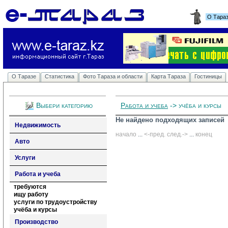
О Тара
О Таразе
Статистика
Фото Тараза и области
Карта Тараза
Гостиницы
Выбери категорию
Работа и учеба
-> учёба и курсы
Не найдено подходящих записей
Недвижимость
начало
... 
<-пред.
след.->
... 
конец
Авто
Услуги
Работа и учеба
требуются
ищу работу
услуги по трудоустройству
учёба и курсы
Производство