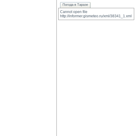
Погода в Таразе
Cannot open file 
http://informer.gismeteo.ru/xml/38341_1.xml