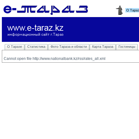
О Тара
О Таразе
Статистика
Фото Тараза и области
Карта Тараза
Гостиницы
Cannot open file http://www.nationalbank.kz/rss/rates_all.xml