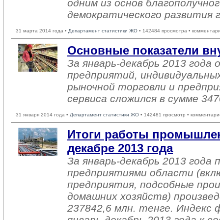
одним из основ благополучног
демократического развития 
31 марта 2014 года •
Департамент статистики ЖО
• 142484 просмотра • комментар
Основные показатели вн
За январь-декабрь 2013 года
предприятий, индивидуальны
рыночной торговли и предпри
сервиса сложился в сумме 347
31 января 2014 года •
Департамент статистики ЖО
• 142481 просмотр • комментари
Итоги работы промышлен
декабре 2013 года
За январь-декабрь 2013 года
предприятиями области (вкл
предприятия, подсобные про
домашних хозяйств) произвед
237842,6 млн. тенге. Индекс 
январь-декабрь 2013 года к