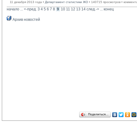
11 декабря 2013 года •
Департамент статистики ЖО
• 140715 просмотров • коммент
начало
... 
<-пред.
3
4
5
6
7
8
9
10
11
12
13
14
след.->
... 
конец
Архив новостей
Поделиться…