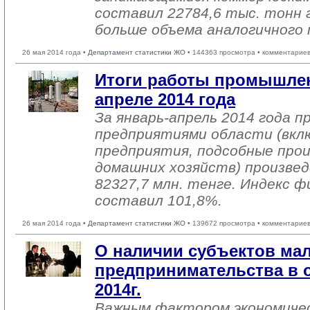
составил 22784,6 тыс. тонн г
больше объема аналогичного 
26 мая 2014 года •
Департамент статистики ЖО
• 144363 просмотра • комментариев
Итоги работы промышлен
апреле 2014 года
За январь-апрель 2014 года 
предприятиями области (вкл
предприятия, подсобные про
домашних хозяйств) произвед
82327,7 млн. тенге. Индекс ф
составил 101,8%.
26 мая 2014 года •
Департамент статистики ЖО
• 139672 просмотра • комментариев
О наличии субъектов мал
предпринимательства в о
2014г.
Важным фактором экономичес