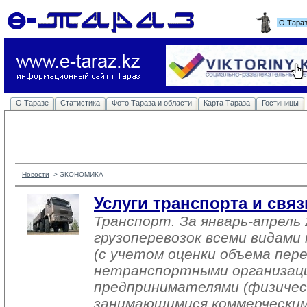
О Тара
О Таразе
Статистика
Фото Тараза и области
Карта Тараза
Гостиницы
Новости
-> 
ЭКОНОМИКА
Услуги транспорта и связ
Транспорт. За январь-апрель 
грузоперевозок всеми видам
(с учетом оценки объема пер
нетранспортными организац
предпринимателями (физичес
занимающимися коммерческим