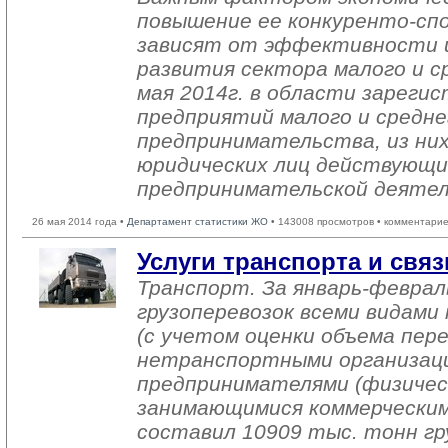
повышение ее конкуренто-сп
зависят от эффективности 
развития сектора малого и ср
мая 2014г. в области зареги
предприятий малого и средне
предпринимательства, из них
юридических лиц действующи
предпринимательской деяте
26 мая 2014 года •
Департамент статистики ЖО
• 143008 просмотров • комментарие
Услуги транспорта и связ
Транспорт. За январь-феврал
грузоперевозок всеми видам
(с учетом оценки объема пер
нетранспортными организац
предпринимателями (физичес
занимающимися коммерческим
составил 10909 тыс. тонн гр