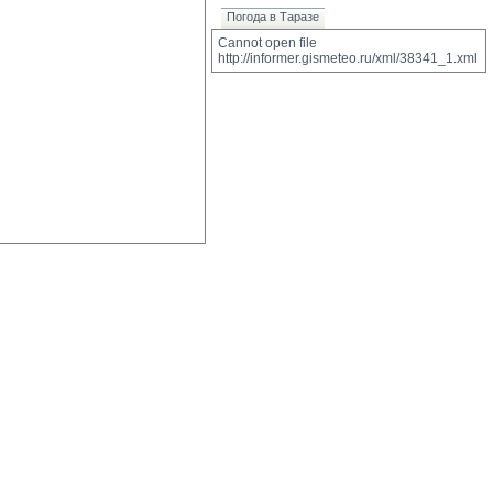
Погода в Таразе
Cannot open file 
http://informer.gismeteo.ru/xml/38341_1.xml