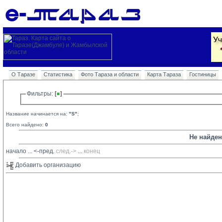
О Таразе
Статистика
Фото Тараза и области
Карта Тараза
Гостиницы
Фильтры: 
Название начинается на:
"S"
;
Всего найдено:
0
Не найде
начало
... 
<-пред.
след.->
... 
конец
Добавить организацию 