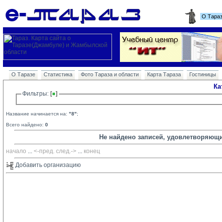
О Тара
О Таразе
Статистика
Фото Тараза и области
Карта Тараза
Гостиницы
Ка
Фильтры: 
Название начинается на:
"8"
;
Всего найдено:
0
Не найдено записей, удовлетворяющ
начало
... 
<-пред.
след.->
... 
конец
Добавить организацию 