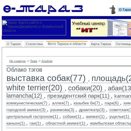
О Тара
Фото Тараза и области
О Таразе
Статистика
Карта Тараза
Гостиниц
На главную
-> 
Тема
-> 
Альбом
Облако тэгов
выставка собак(77)
площадь(
,
white terrier(20)
собаки(20)
абая(13
,
,
lamancha(12)
,
,
президентский парк(11)
karmarn
,
,
,
,
коммунистическая(7)
аллея(7)
казыбек би(7)
парк(6)
хим
,
,
,
городской акимат(3)
рахимова(3)
драмтеатр(3)
советская(
,
,
,
центральный гастроном(1)
собаки(1)
акимат(1)
ущелье(1)
,
,
,
каньон(1)
гаи(1)
областной акимат(1)
жамбылская область