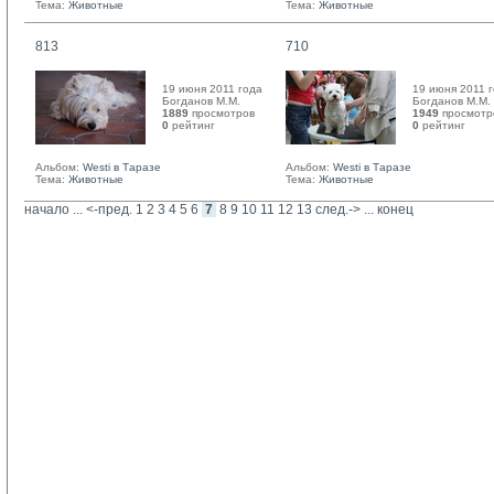
Тема:
Животные
Тема:
Животные
813
710
19 июня 2011 года
19 июня 2011 
Богданов М.М. 
Богданов М.М. 
1889
просмотров
1949
просмотр
0
рейтинг 
0
рейтинг 
Альбом:
Westi в Таразе
Альбом:
Westi в Таразе
Тема:
Животные
Тема:
Животные
начало
... 
<-пред.
1
2
3
4
5
6
7
8
9
10
11
12
13
след.->
... 
конец