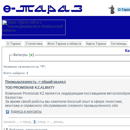
О Тара
О Таразе
Статистика
Фото Тараза и области
Карта Тараза
Гостиницы
Ка
Фильтры: 
Название начинается на:
"T"
;
Всего найдено:
1
Промышленность -> общий раздел
TOO PROMSNAB KZ.ALMATY
Компания Promsnab KZ является лидирующим поставщиком металлообраб
Казахстан.
За время своей работы мы накопили богатый опыт в сфере логистики,
монтажа и сервисного обслуживания сложного промышленного обо
Адреса и контакты
начало
... 
<-пред.
1
след.->
... 
конец