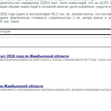
роительство направлено 2229,2 млн. тенге инвестиций, что на 18,2% б
общем объеме инвестиций в основной капитал доля освоенных средств 
2012 года сдано в эксплуатацию 65,2 тыс. кв. метров жилья, что соста
редняя фактическая стоимость строительства 1 кв. метра жилья в 
1 тыс. тенге.
нтарии 
густ 2018 года по Жамбылской области
зяйств реализовано на убой скота и птицы в живой массе 69,7 тыс. тонн и
вли Жамбылской области
едприятий, индивидуальных предпринимателей, включая торгующих на рын