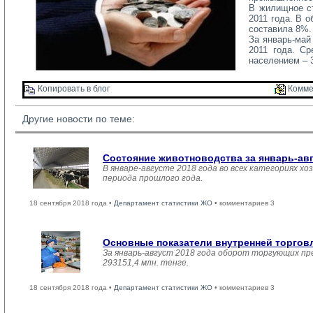
В жилищное ст
2011 года. В 
составила 8%.
За январь-май 
2011 года. С
населением – 3
Копировать в блог 
Комме
Другие новости по теме:
Состояние животноводства за январь-ав
В январе-августе 2018 года во всех категориях хо
периода прошлого года.
18 сентября 2018 года •
Департамент статистики ЖО
• комментариев 3
Основные показатели внутренней торго
За январь-август 2018 года оборот торгующих пр
293151,4 млн. тенге.
18 сентября 2018 года •
Департамент статистики ЖО
• комментариев 3