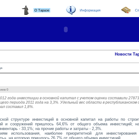
О Таразе
Информация
Сп
Новости Та
да
иев 0
2012 года инвестиции в основной капитал с учетом оценки составили 27873
го периода 2011 года на 3,3%. Удельный вес области в республиканском 
ал составил 1,8%.
еской структуре инвестиций в основной капитал на работы по строи
ий и сооружений пришлось 64,6% от общего объема инвестиций; н
нвентарь - 33,1%; на прочие работы и затраты - 2,3%.
иям использования, наиболее приоритетной для инвестирования
ь», на которую пришлось 26,7% от общего объема инвестиций.