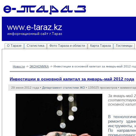
О Таразе
Статистика
Фото Тараза и области
Карта Тараза
Гостиницы
Новости
-> 
ЭКОНОМИКА
-> 
Инвестиции в основной капитал за январь-май 2012 го
Инвестиции в основной капитал за январь-май 2012 года
29 июня 2012 года •
Департамент статистики ЖО
• 135025 просмотров • комментар
За январь-май 
соответствующе
основной капит
В технологич
ремонту здан
инструменты, и
По направлен
промышленност