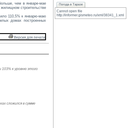
ольше, чем в январе-мае 
Погода в Таразе
в жилищном строительстве
Cannot open file 
http://informer.gismeteo.ru/xml/38341_1.xml
вило 110,5% к январю-маю 
жилых домах построенных
Версия для печати 
ли 103% к уровню этого
ках сложился в сумме