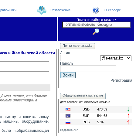
равочники
Развлечения
О сервере
Поиск на сайте e-taraz.kz
Новости
Новости e-taraz
Телефоный справочник
Видеоконференция
Почта на e-taraz.kz
Погода в Таразе
Замечания и предложения
Чат
Организации
Форум
Курсы валют
Web
раза и Жамбылской области
Логин
Пароль
Регистрация
Официальный курс валют
,8 млн. тенге, что больше
объеме инвестиций в
Дата обновления: 01/08/2026 08:44:32
USD
473.59
EUR
544.68
тельству и капитальному
а машины, оборудование,
RUB
5.94
 была «обрабатывающая 
Подробно >>>