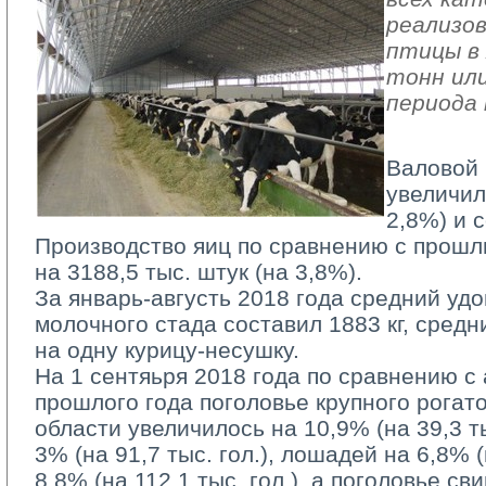
реализов
птицы в 
тонн или
периода 
Валовой 
увеличил
2,8%) и с
Производство яиц по сравнению с прошл
на 3188,5 тыс. штук (на 3,8%).
За январь-августь 2018 года средний удо
молочного стада составил 1883 кг, средн
на одну курицу-несушку.
На 1 сентяьря 2018 года по сравнению с
прошлого года поголовье крупного рогато
области увеличилось на 10,9% (на 39,3 тыс
3% (на 91,7 тыс. гол.), лошадей на 6,8% (н
8,8% (на 112,1 тыс. гол.), а поголовье с