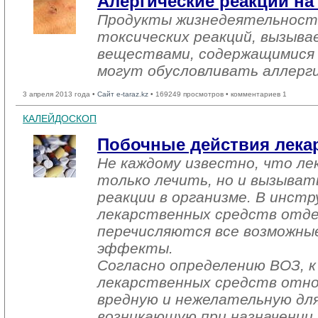
Алергические реакции на
Продукты жизнедеятельности
токсических реакций, вызыв
веществами, содержащимися в
могут обусловливать аллерги
3 апреля 2013 года •
Сайт e-taraz.kz
• 169249 просмотров • комментариев 1
КАЛЕЙДОСКОП
Побочные действия лека
Не каждому известно, что ле
только лечить, но и вызыва
реакции в организме. В инст
лекарственных средств отде
перечисляются все возможны
эффекты.
Согласно определению ВОЗ, к
лекарственных средств отно
вредную и нежелательную для
возникающую при назначении