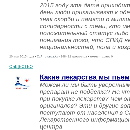
2015 году эта дата приходит
день люди прикалывают к оде
знак скорби и памяти о милли
солидарности с теми, кто и
положительный статус либо у
понимания того, что СПИД не
национальностей, пола и воз
20 мая 2015 года •
Сайт e-taraz.kz
• 198412 просмотра • комментариев 0
ОБЩЕСТВО
Какие лекарства мы пье
Можем ли мы быть уверенны
препарат не подделка? На ч
при покупке лекарств? Чем 
оригиналов? Эти и другие во
поступают от населения в Ca
Лекарственного информацио
центра.