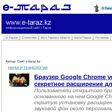
О Тара
О Таразе
Статистика
Фото Тараза и области
Карта Тараза
Гостиницы
Автор: Сайт e-taraz.kz
НАУКА И ТЕХНОЛОГИИ
Браузер Google Chrome у
секретное расширение д
Пользователи открытого бра
основанного на нем Google C
скрытую установку расширен
звуковой фон около персонал