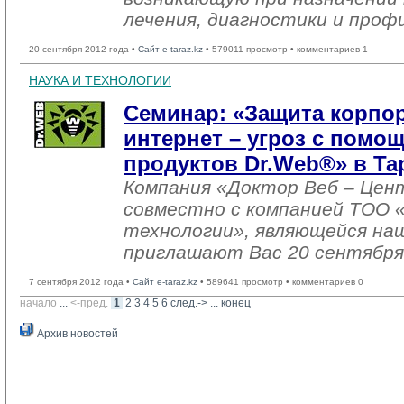
лечения, диагностики и проф
20 сентября 2012 года •
Сайт e-taraz.kz
• 579011 просмотр • комментариев 1
НАУКА И ТЕХНОЛОГИИ
Семинар: «Защита корпор
интернет – угроз с пом
продуктов Dr.Web®» в Та
Компания «Доктор Веб – Цен
совместно с компанией ТОО
технологии», являющейся на
приглашают Вас 20 сентября 
7 сентября 2012 года •
Сайт e-taraz.kz
• 589641 просмотр • комментариев 0
начало
... 
<-пред.
1
2
3
4
5
6
след.->
... 
конец
Архив новостей