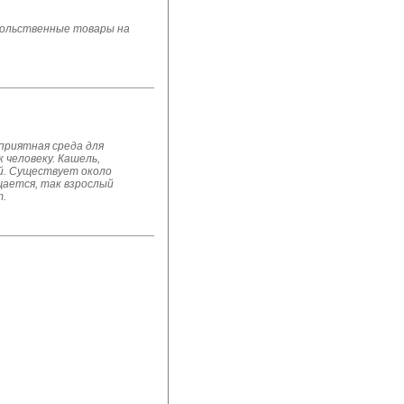
овольственные товары на
приятная среда для
 человеку. Кашель,
ей. Существует около
щается, так взрослый
т.