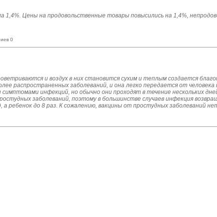
ла 1,4%. Цены на продовольственные товары повысились на 1,4%, непрод
иев 0
роветриваются и воздух в них становится сухим и теплым создается благо
олее распространенных заболеваний, и она легко передается от человека к
ми симптомами инфекций, но обычно они проходят в течение нескольких дн
простудных заболеваний, поэтому в большинстве случаев инфекция возвра
, а ребенок до 8 раз. К сожалению, вакцины от простудных заболеваний не