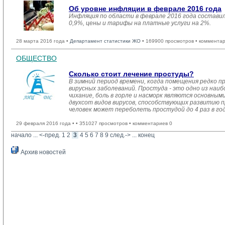
Об уровне инфляции в феврале 2016 года
Инфляция по области в феврале 2016 года состави
0,9%, цены и тарифы на платные услуги на 2%.
28 марта 2016 года •
Департамент статистики ЖО
• 169900 просмотров • комментар
ОБЩЕСТВО
Сколько стоит лечение простуды?
В зимний период времени, когда помещения редко п
вирусных заболеваний. Простуда - это одно из наиб
чихание, боль в горле и насморк являются основны
двухсот видов вирусов, способствующих развитию 
человек может переболеть простудой до 4 раз в год
29 февраля 2016 года •
• 351027 просмотров • комментариев 0
начало
... 
<-пред.
1
2
3
4
5
6
7
8
9
след.->
... 
конец
Архив новостей