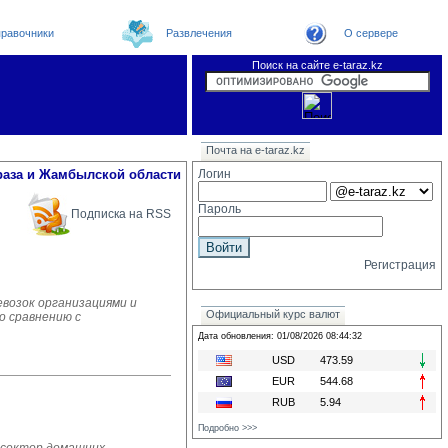
равочники
Развлечения
О сервере
Поиск на сайте e-taraz.kz
Новости
Новости e-taraz
Телефоный справочник
Видеоконференция
Почта на e-taraz.kz
Погода в Таразе
Замечания и предложения
Чат
Организации
Форум
Курсы валют
Web
раза и Жамбылской области
Логин
Пароль
Подписка на RSS
Регистрация
евозок организациями и
Официальный курс валют
о сравнению с
Дата обновления: 01/08/2026 08:44:32
USD
473.59
EUR
544.68
RUB
5.94
Подробно >>>