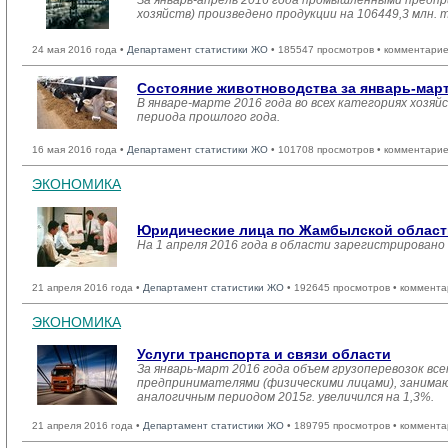
За январь-апрель 2016 года промышленными предпр
хозяйств) произведено продукции на 106449,3 млн. 
24 мая 2016 года •
Департамент статистики ЖО
• 185547 просмотров • комментарие
Состояние животноводства за январь-март
В январе-марте 2016 года во всех категориях хозяй
периода прошлого года.
16 мая 2016 года •
Департамент статистики ЖО
• 101708 просмотров • комментарие
ЭКОНОМИКА
Юридические лица по Жамбылской области 
На 1 апреля 2016 года в области зарегистрировано
21 апреля 2016 года •
Департамент статистики ЖО
• 192645 просмотров • коммента
ЭКОНОМИКА
Услуги транспорта и связи области
За январь-март 2016 года объем грузоперевозок вс
предпринимателями (физическими лицами), занимающ
аналогичным периодом 2015г. увеличился на 1,3%.
21 апреля 2016 года •
Департамент статистики ЖО
• 189795 просмотров • коммента