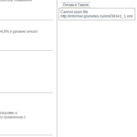
 сектор домашних
Погода в Таразе
Cannot open file 
http://informer.gismeteo.ru/xml/38341_1.xml
04,8% к уровню этого
зациями и
по сравнению с