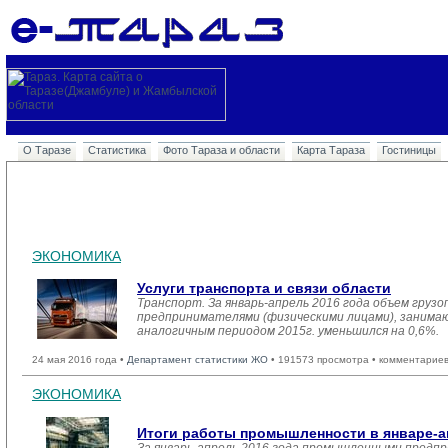
О Таразе
Статистика
Фото Тараза и области
Карта Тараза
Гостиницы
ЭКОНОМИКА
Услуги транспорта и связи области
Транспорт. За январь-апрель 2016 года объем груз
предпринимателями (физическими лицами), занимающ
аналогичным периодом 2015г. уменьшился на 0,6%.
24 мая 2016 года •
Департамент статистики ЖО
• 191573 просмотра • комментариев
ЭКОНОМИКА
Итоги работы промышленности в январе-а