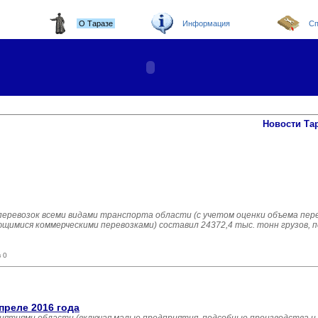
О Таразе
Информация
Сп
Новости Та
оперевозок всеми видами транспорта области (с учетом оценки объема пер
имися коммерческими перевозками) составил 24372,4 тыс. тонн грузов, п
 0
преле 2016 года