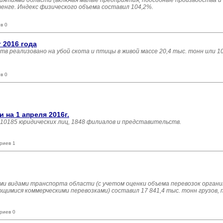
иятиями области (включая малые предприятия, подсобные производства и
тенге. Индекс физического объема составил 104,2%.
в 0
 2016 года
ств реализовано на убой скота и птицы в живой массе 20,4 тыс. тонн или 1
в 0
на 1 апреля 2016г.
 10185 юридических лиц, 1848 филиалов и представительств.
риев 1
еми видами транспорта области (с учетом оценки объема перевозок органи
имися коммерческими перевозками) составил 17 841,4 тыс. тонн грузов, 
риев 0