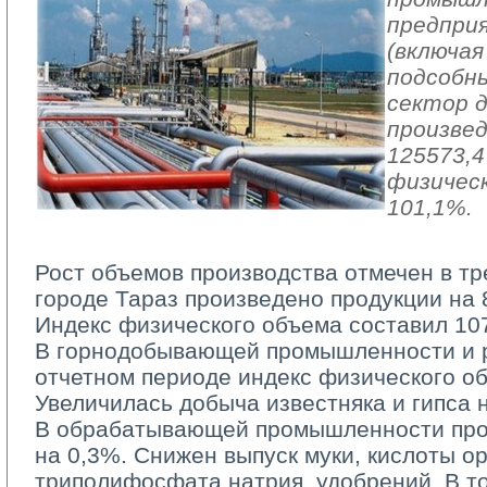
предпри
(включая
подсобн
сектор 
произвед
125573,4
физичес
101,1%.
Рост объемов производства отмечен в тр
городе Тараз произведено продукции на 8
Индекс физического объема составил 10
В горнодобывающей промышленности и ра
отчетном периоде индекс физического о
Увеличилась добыча известняка и гипса 
В обрабатывающей промышленности про
на 0,3%. Снижен выпуск муки, кислоты 
триполифосфата натрия, удобрений. В т