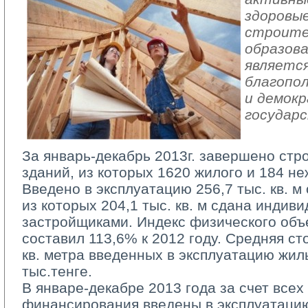
здоровы
строите
образова
является
благопол
и демок
государ
За январь-декабрь 2013г. завершено стр
зданий, из которых 1620 жилого и 184 н
Введено в эксплуатацию 256,7 тыс. кв. 
из которых 204,1 тыс. кв. м сдана индив
застройщиками. Индекс физического объ
составил 113,6% к 2012 году. Средняя ст
кв. метра введенных в эксплуатацию жил
тыс.тенге.
В январе-декабре 2013 года за счет всех 
финансирования введены в эксплуатацию