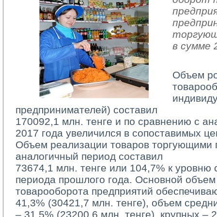
предпри
предпри
торгующ
в сумме 
Объем р
товарооб
индивид
предпринимателей) составил
170092,1 млн. тенге и по сравнению с а
2017 года увеличился в сопоставимых це
Объем реализации товаров торгующими п
аналогичный период составил
73674,1 млн. тенге или 104,7% к уровню 
периода прошлого года. Основной объем
товарооборота предприятий обеспечива
41,3% (30421,7 млн. тенге), объем средн
– 31,5% (23200,6 млн. тенге), крупных – 