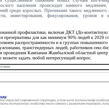
и существенное снижение новых случаев ВИЧ-инф
слого населения происходит намного медленнее,
ний среди взрослых. Причинами такого медленного 
ти, инвестирования, фокусирования, уровня и к
ованной профилактики, включая ДКТ (До-контактную 
 и презервативы для как минимум 90% людей к 2020 го
ровнем распространенности и в группах повышенного 
ужчинами, трансгендерных людей, работников секс-биз
мя проведения Кампании Жамбылский областной центр
де можете задать любой интересующий вопрос.
нтарии 
году
ию отраслей современной структуры, в том числе гостиничному хозяйств
асти гостиничного хозяйства тесно связано с развитием торгового, кул