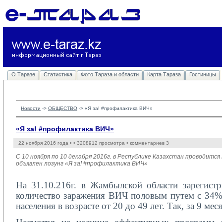
О Таразе
Статистика
Фото Тараза и области
Карта Тараза
Гостиницы
Новости
-> 
ОБЩЕСТВО
-> 
«Я за! #профилактика ВИЧ»
«Я за! #профилактика ВИЧ»
22 ноября 2016 года •
• 3208912 просмотра • комментариев 3
С 10 ноября по 10 декабря 2016г. в Республике Казахстан проводи
объявлен лозунг «Я за! #профилактика ВИЧ»
На 31.10.216г. в Жамбылской области зарегист
количество заражения ВИЧ половым путем с 34%
населения в возрасте от 20 до 49 лет. Так, за 9 м