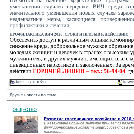
Несмотря на наличие эффективных программ 
уменьшении случаев передачи ВИЧ среди взро
значительного уменьшения новых случаев зараже
неадекватные меры, касающиеся приверженнос
профилактики и лечения.
ПРОФИЛАКТИКА
ВИЧ 2020:
СРОКИ И ПРИЗЫВ К ДЕЙСТВИЮ
Обеспечить доступ к различным опциям комбинир
снижение вреда, добровольное мужское обрезание
молодых женщин и девочек в странах с высоким у
мужчин-геев, и других мужчин, имеющих секс с м
инъекционных наркотиков и заключенных.
За вре
действии
ГОРЯЧЕЙ ЛИНИИ – тел.: 56-94-04
, г
Копировать в блог 
Комме
Другие новости по теме:
ОБЩЕСТВО
Развитие гостиничного хозяйства в 2016 
В Казахстане большое значение придается развит
функционирование хозяйствующих субъектов в обл
населения.