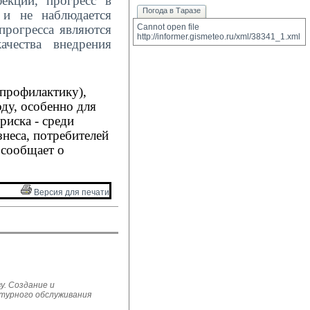
екций, прогресс в
Погода в Таразе
 и не наблюдается
прогресса являются
Cannot open file 
http://informer.gismeteo.ru/xml/38341_1.xml
ачества внедрения
профилактику),
ду, особенно для
риска
- среди
неса, потребителей
 сообщает о
Версия для печати 
у. Создание и
ьтурного обслуживания